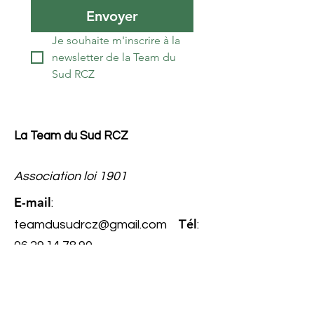
Envoyer
Je souhaite m'inscrire à la 
newsletter de la Team du 
Sud RCZ
La Team du Sud RCZ
Association loi 1901
E-mail
:
él
teamdusudrcz@gmail.com
T
:
06.29.14.78.90
Numéro
RNA
: W343022267