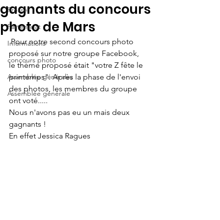
gagnants du concours
Presse
photo de Mars
Partenariat
 Pour notre second concours photo 
Informations
proposé sur notre groupe Facebook, 
concours photo
le thème proposé était "votre Z fête le 
Assemblée générales
printemps". Après la phase de l'envoi 
des photos, les membres du groupe 
Assemblée générale
ont voté.....
Nous n'avons pas eu un mais deux 
gagnants !
En effet Jessica Ragues 