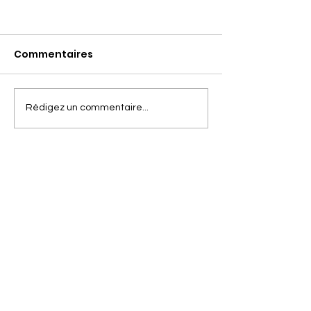
Commentaires
Rédigez un commentaire...
Laurence Isaac gagnante
du concours photo Carpolish