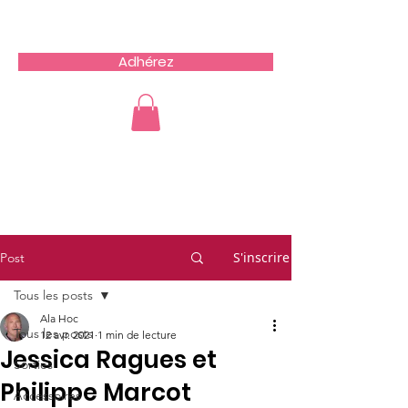
Team du Sud RCZ
Adhérez
S'inscrire
Post
Tous les posts
Ala Hoc
Tous les posts
12 avr. 2021
1 min de lecture
Jessica Ragues et
Sorties
Philippe Marcot
Accessoires