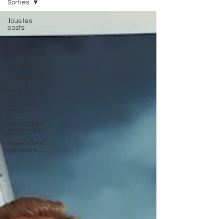
Sorties
Tous les
posts
Sorties
Accessoires
Presse
Partenariat
Informations
concours
photo
Assemblée
générales
Assemblée
générale