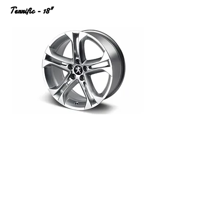
Terrific - 18"
Inscrivez vous à 
notre newsletter 
Email
*