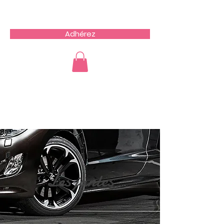
Team du Sud RCZ
Adhérez
Les jantes