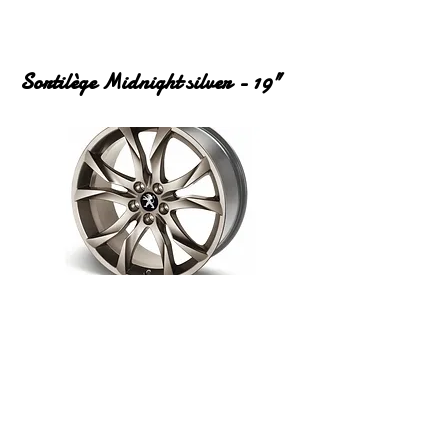
Sortilège Midnight silver - 19"