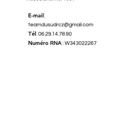
E-mail
:
teamdusudrcz@gmail.com
él
T
: 06.29.14.78.90
Numéro
RNA
: W343022267