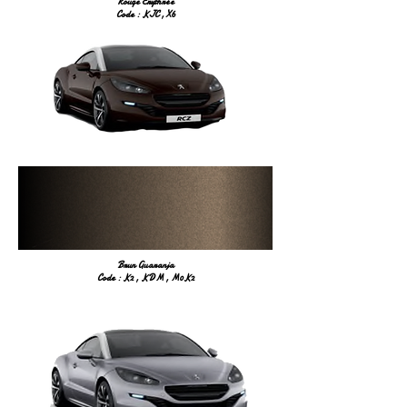
Rouge Erythrée
Code : KJC , X6
Brun Guaranja
Code : K2 , KDM , M0K2