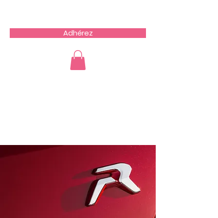
Team du Sud RCZ
Adhérez