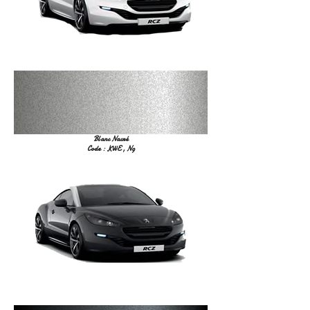
Blanc Nacré
Code : KWE , N9