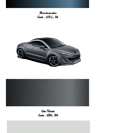
Bleu tuanake
Code : KDL , N6
Gris Téluric
Code : ERA , RA