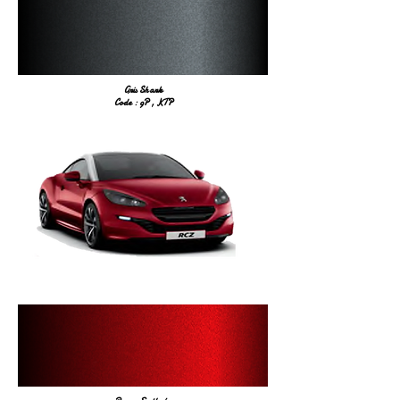
Gris Shark
Code : 9P , KTP