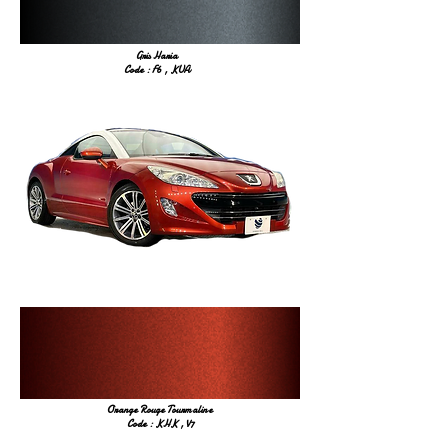
Gris Haria
Code : F6 , KUA
Orange Rouge Tourmaline
Code : KHK , V7