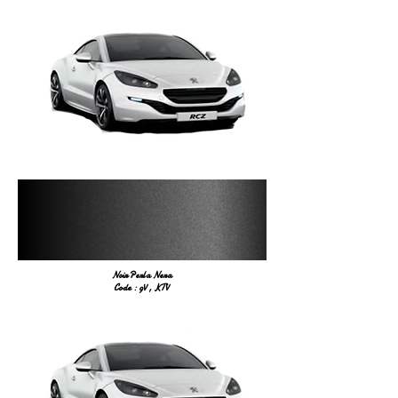
Noir Perla Nera
Code : 9V , KTV