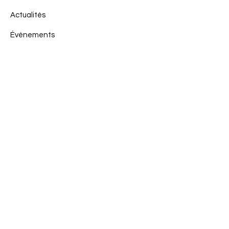
Actualités
Événements
Contact
Mentions légales
Politique en matière de cookies
Politique de confidentialité
Conditions d'utilisation
© 2023 par. Team du Sud RCZ
- Créé avec
Wix.com