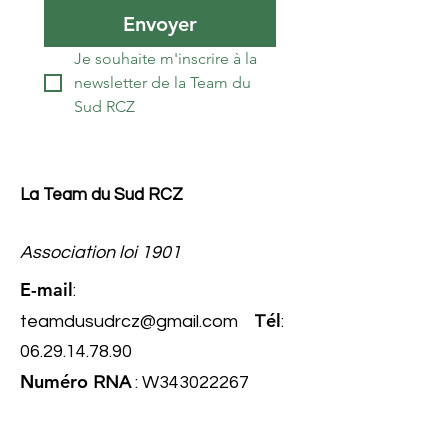
Envoyer
Je souhaite m'inscrire à la 
newsletter de la Team du 
Sud RCZ
La Team du Sud RCZ
Association loi 1901
E-mail
:
él
teamdusudrcz@gmail.com
T
:
06.29.14.78.90
Numéro
RNA
: W343022267