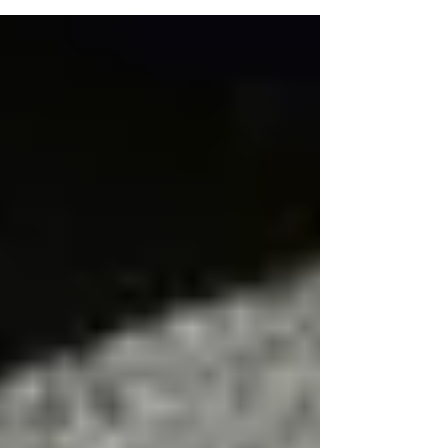
proposé était "votre Z fête le printemps".
Après la phase de...