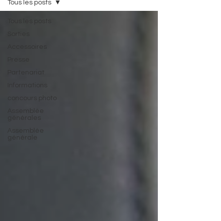
Tous les posts
Tous les posts
Sorties
Accessoires
Presse
Partenariat
Informations
concours photo
Assemblée
générales
Assemblée
générale