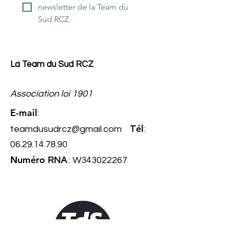
newsletter de la Team du 
Sud RCZ
La Team du Sud RCZ
Association loi 1901
E-mail
:
él
teamdusudrcz@gmail.com
T
:
06.29.14.78.90
Numéro
RNA
: W343022267