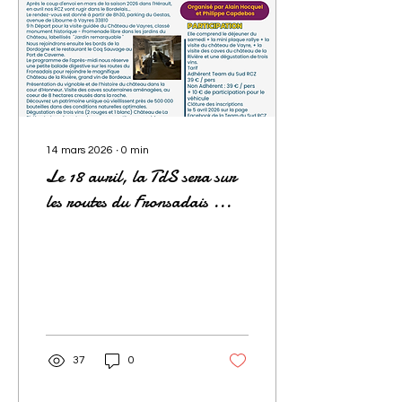
14 mars 2026
∙
0
min
Le 18 avril, la TdS sera sur
les routes du Fronsadais ...
37
0