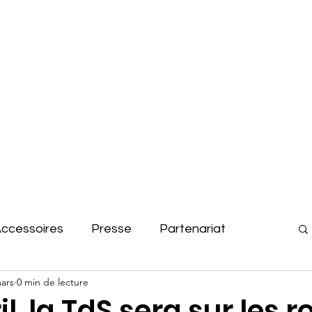
Le club
Actualités
ccessoires
Presse
Partenariat
ars
0 min de lecture
 photo
Assemblée générales
il, la TdS sera sur les 