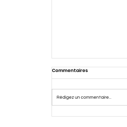
Commentaires
Rédigez un commentaire...
27 Juin 2026, La Team du
Sud dans le Livradois -