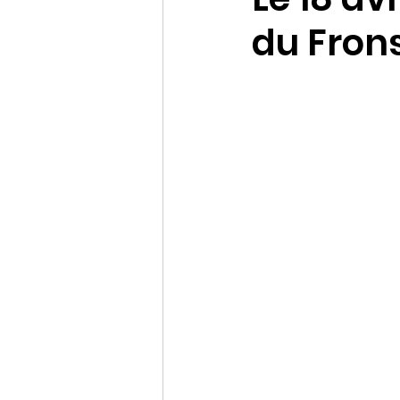
du Frons
Assemblée générale