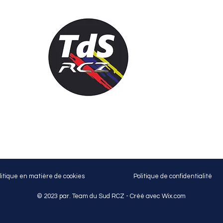
litique en matière de cookies
Politique de confidentialité
© 2023 par. Team du Sud RCZ - Créé avec
Wix.com