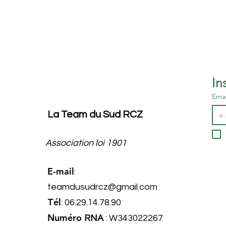
Forez
Emai
La Team du Sud RCZ
Association loi 1901
E-mail
:
teamdusudrcz@gmail.com
él
T
: 06.29.14.78.90
Numéro
RNA
: W343022267