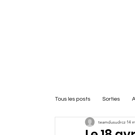
Team du Sud RCZ
Accueil
Tous les posts
Sorties
A
teamdusudrcz
14 m
Informations
concours
Le 18 avr