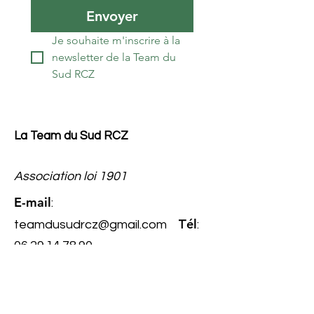
Envoyer
Je souhaite m'inscrire à la 
newsletter de la Team du 
Sud RCZ
La Team du Sud RCZ
Association loi 1901
E-mail
:
él
teamdusudrcz@gmail.com
T
:
06.29.14.78.90
Numéro
RNA
: W343022267