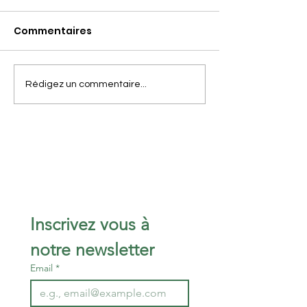
Commentaires
Le 18 avril, la TdS sera
C'est le moment
Rédigez un commentaire...
sur les routes du
nous rejoindre .
Fronsadais ...
Inscrivez vous à 
notre newsletter 
Email
*