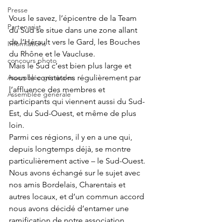
Presse
Vous le savez, l’épicentre de la Team 
Partenariat
du Sud se situe dans une zone allant 
de l’Hérault vers le Gard, les Bouches 
Informations
du Rhône et le Vaucluse.
concours photo
Mais le Sud c’est bien plus large et 
Assemblée générales
nous le constatons régulièrement par 
l’affluence des membres et 
Assemblée générale
participants qui viennent aussi du Sud-
Est, du Sud-Ouest, et même de plus 
loin.
Parmi ces régions, il y en a une qui, 
depuis longtemps déjà, se montre 
particulièrement active – le Sud-Ouest.
Nous avons échangé sur le sujet avec 
nos amis Bordelais, Charentais et 
autres locaux, et d’un commun accord 
nous avons décidé d’entamer une 
ramification de notre association.