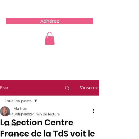
Team du Sud RCZ
Adhérez
S'inscrire
Post
Tous les posts
Ala Hoc
Tous les posts
3 déc. 2022
1 min de lecture
La Section Centre
Sorties
France de la TdS voit le
Accessoires