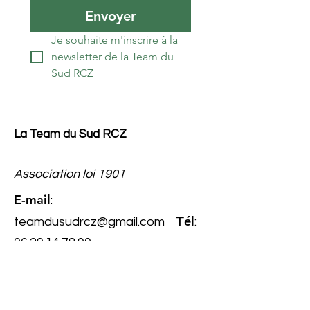
Envoyer
Je souhaite m'inscrire à la 
newsletter de la Team du 
Sud RCZ
La Team du Sud RCZ
Association loi 1901
E-mail
:
él
teamdusudrcz@gmail.com
T
:
06.29.14.78.90
Numéro
RNA
: W343022267