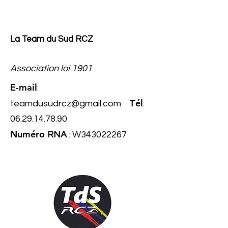
La Team du Sud RCZ
Association loi 1901
E-mail
:
él
teamdusudrcz@gmail.com
T
:
06.29.14.78.90
Numéro
RNA
: W343022267