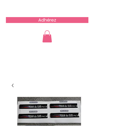
Team du Sud RCZ
Adhérez