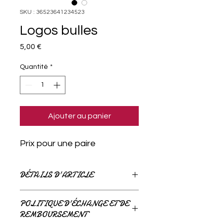
SKU : 36523641234523
Logos bulles
Prix
5,00 €
Quantité
*
Ajouter au panier
Prix pour une paire
DÉTAILS D'ARTICLE
Détails d'article. Saisissez ici les
POLITIQUE D'ÉCHANGE ET DE
caractéristiques de l'article : taille,
REMBOURSEMENT
matière et autres détails utiles. Cet