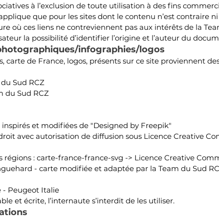
ciatives à l’exclusion de toute utilisation à des fins commerci
applique que pour les sites dont le contenu n’est contraire ni 
re où ces liens ne contreviennent pas aux intérêts de la T
sateur la possibilité d’identifier l’origine et l’auteur du docu
s photographiques/infographies/logos
, carte de France, logos, présents sur ce site proviennent des
m du Sud RCZ
m du Sud RCZ
es inspirés et modifiées de "Designed by Freepik"
roit avec autorisation de diffusion sous Licence Creative Com
s régions : carte-france-france-svg -> Licence Creative Com
nguehard - carte modifiée et adaptée par la
Team du Sud R
- Peugeot Italie
le et écrite, l’internaute s’interdit de les utiliser.
cations