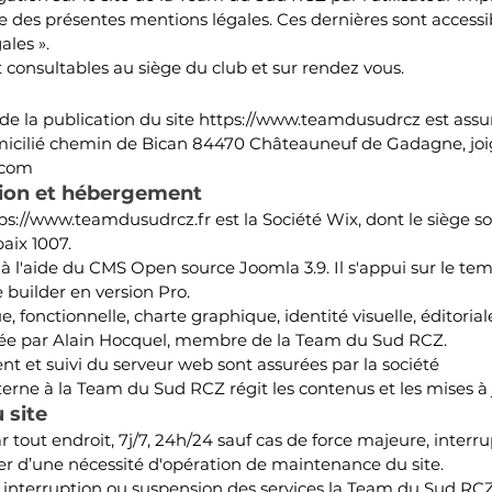
e des présentes mentions légales. Ces dernières sont accessibl
ales ».
t consultables au siège du club et sur rendez vous.
 de la publication du sit
e
https://www.teamdusudrcz
est assu
micilié chemin de Bican 84470 Châteauneuf de Gadagne, joig
.com
ption et hébergement
ps://www.teamdusudrcz.fr
est la Société Wix, dont le siège so
aix 1007.
 à l'aide du CMS Open source Joomla 3.9. Il s'appui sur le te
e builder en version Pro.
 fonctionnelle, charte graphique, identité visuelle, éditorial
lisée par Alain Hocquel, membre de la Team du Sud RCZ.
 et suivi du serveur web sont assurées par la société
terne à la Team du Sud RCZ régit les contenus et les mises à 
 site
par tout endroit, 7j/7, 24h/24 sauf cas de force majeure, int
er d’une nécessité d'opération de maintenance du site.
 interruption ou suspension des services la Team du Sud RCZ