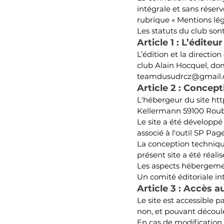
intégrale et sans réserv
rubrique « Mentions lég
Les statuts du club son
Article 1 : L’éditeur
L’édition et la direction
club Alain Hocquel, do
teamdusudrcz@gmail
Article 2 : Conce
L'hébergeur du site
htt
Kellermann 59100 Roub
Le site a été développé
associé à l'outil SP Pag
La conception technique,
présent site a été réa
Les aspects hébergement
Un comité éditoriale in
Article 3 : Accès au
Le site est accessible 
non, et pouvant découl
En cas de modification,