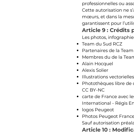
professionnelles ou asso
Cette autorisation ne s’
mœurs, et dans la mesu
garantissent pour l’utili
Article 9 : Crédit
Les photos, infographies
Team du Sud RCZ
Partenaires de la Tea
Membres du de la
Tea
Alain Hocquel
Alexis Solier
Illustrations vectoriell
Photothèques libre de d
CC BY-NC
carte de France avec le
International - Régis E
logos Peugeot
Photos Peugeot France 
Sauf autorisation préalab
Article 10 : Modifi