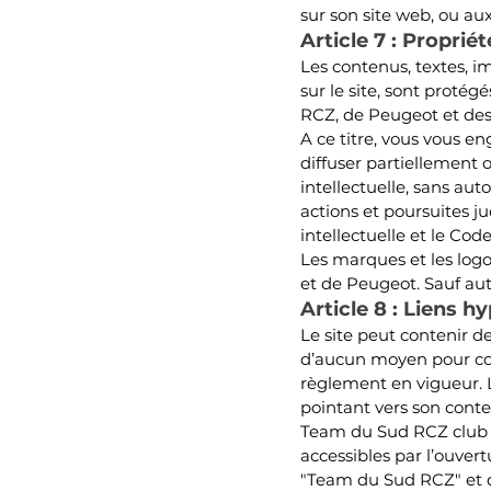
sur son site web, ou au
Article 7 : Propriét
Les contenus, textes, i
sur le site, sont protég
RCZ, de Peugeot et des
A ce titre, vous vous en
diffuser partiellement 
intellectuelle, sans aut
actions et poursuites ju
intellectuelle et le Code 
Les marques et les logos
et de Peugeot. Sauf autor
Article 8 : Liens h
Le site peut contenir d
d’aucun moyen pour cont
règlement en vigueur. L
pointant vers son conten
Team du Sud RCZ club ne
accessibles par l’ouver
"Team du Sud RCZ" et d’