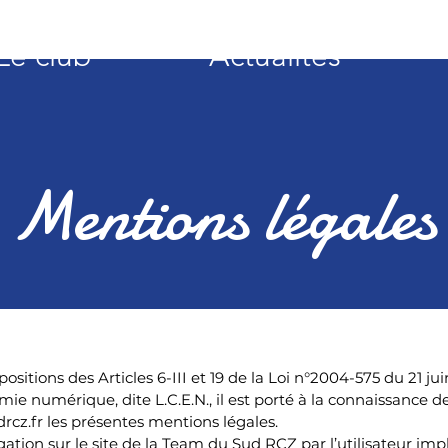
Le club
Actualités
Mentions légales
itions des Articles 6-III et 19 de la Loi n°2004-575 du 21 ju
e numérique, dite L.C.E.N., il est porté à la connaissance de
rcz.fr
les présentes mentions légales.
gation sur le site de la Team du Sud RCZ par l’utilisateur im