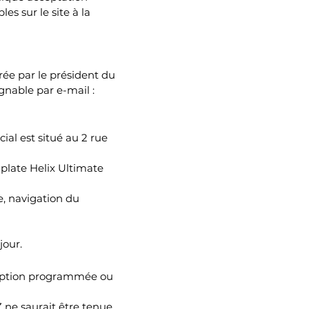
es sur le site à la
rée par le président du
nable par e-mail :
cial est situé au 2 rue
mplate Helix Ultimate
e, navigation du
jour.
erruption programmée ou
 ne saurait être tenue