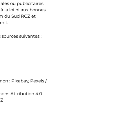
ales ou publicitaires.
à la loi ni aux bonnes
eam du Sud RCZ et
ment.
 sources suivantes :
on : Pixabay, Pexels /
mons Attribution 4.0
CZ