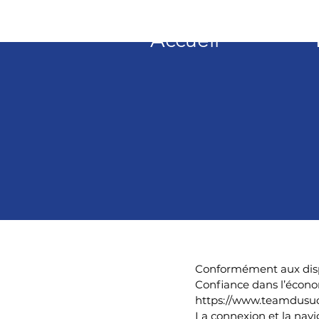
Team du Sud RCZ
Accueil
Conformément aux dispos
Confiance dans l’économi
https://www.teamdusud
La connexion et la navi