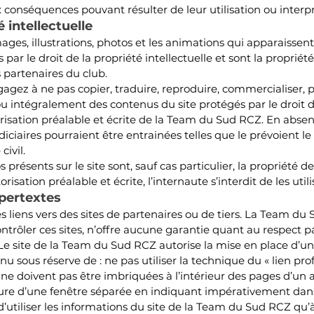
x conséquences pouvant résulter de leur utilisation ou interpr
é intellectuelle
mages, illustrations, photos et les animations qui apparaissen
és par le droit de la propriété intellectuelle et sont la propri
 partenaires du club.
gagez à ne pas copier, traduire, reproduire, commercialiser, pu
ou intégralement des contenus du site protégés par le droit d
orisation préalable et écrite de la Team du Sud RCZ. En absenc
diciaires pourraient être entrainées telles que le prévoient l
civil.
 présents sur le site sont, sauf cas particulier, la propriété
isation préalable et écrite, l’internaute s’interdit de les utili
ypertextes
es liens vers des sites de partenaires ou de tiers. La Team du
rôler ces sites, n’offre aucune garantie quant au respect par 
e site de la Team du Sud RCZ autorise la mise en place d’un
u sous réserve de : ne pas utiliser la technique du « lien prof
 doivent pas être imbriquées à l’intérieur des pages d’un a
ture d’une fenêtre séparée en indiquant impérativement dans 
utiliser les informations du site de la Team du Sud RCZ qu’à