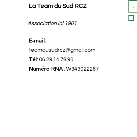
La Team du Sud RCZ
Association loi 1901
E-mail
:
teamdusudrcz@gmail.com
él
T
: 06.29.14.78.90
Numéro
RNA
: W343022267