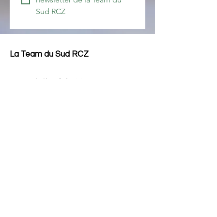
Sud RCZ
La Team du Sud RCZ
Association loi 1901
E-mail
:
él
teamdusudrcz@gmail.com
T
:
06.29.14.78.90
Numéro
RNA
: W343022267