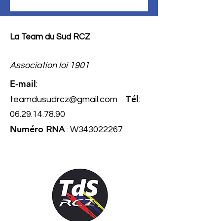
La Team du Sud RCZ
Association loi 1901
E-mail
:
él
teamdusudrcz@gmail.com
T
:
06.29.14.78.90
Numéro
RNA
: W343022267