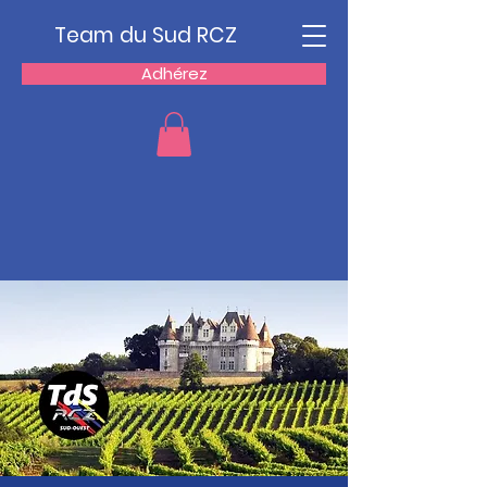
Team du Sud RCZ
Adhérez