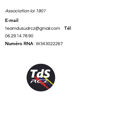
Association loi 1901
E-mail
:
él
teamdusudrcz@gmail.com
T
:
06.29.14.78.90
Numéro
RNA
: W343022267