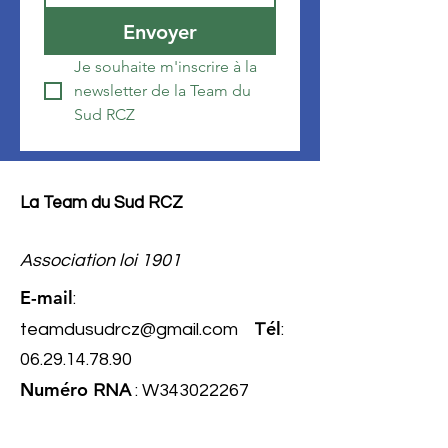
Envoyer
Je souhaite m'inscrire à la 
newsletter de la Team du 
Sud RCZ
La Team du Sud RCZ
Association loi 1901
E-mail
:
él
teamdusudrcz@gmail.com
T
:
06.29.14.78.90
Numéro
RNA
: W343022267