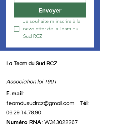
Envoyer
Je souhaite m'inscrire à la 
newsletter de la Team du 
Sud RCZ
La Team du Sud RCZ
Association loi 1901
E-mail
:
él
teamdusudrcz@gmail.com
T
:
06.29.14.78.90
Numéro
RNA
: W343022267