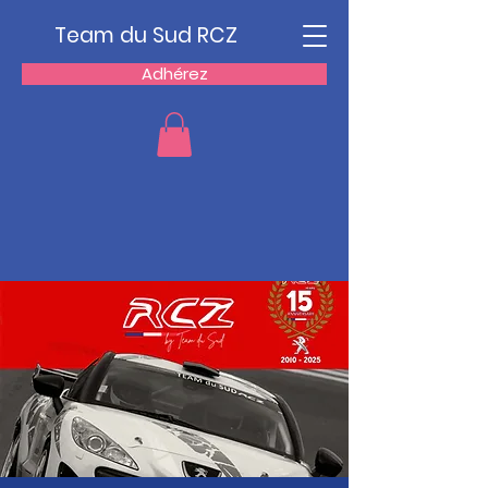
Team du Sud RCZ
Adhérez