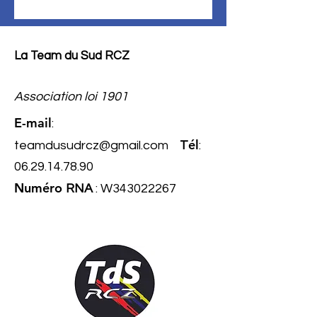
La Team du Sud RCZ
Association loi 1901
E-mail
:
él
teamdusudrcz@gmail.com
T
:
06.29.14.78.90
Numéro
RNA
: W343022267