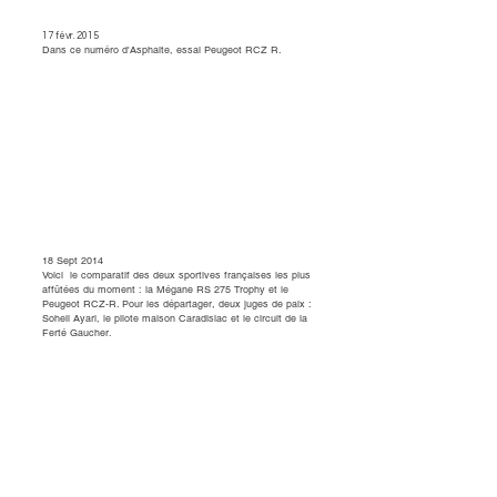
17 févr. 2015​
Dans ce numéro d'Asphalte, essai Peugeot RCZ R.
18 Sept 2014
Voici le comparatif des deux sportives françaises les plus
affûtées du moment : la Mégane RS 275 Trophy et le
Peugeot RCZ-R. Pour les départager, deux juges de paix :
Soheil Ayari, le pilote maison Caradisiac et le circuit de la
Ferté Gaucher.