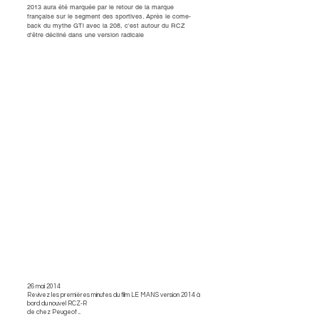
2013 aura été marquée par le retour de la marque
française sur le segment des sportives. Après le come-
back du mythe GTi avec la 208, c'est autour du RCZ
d'être décliné dans une version radicale
26 mai 2014
Revivez les premières minutes du film LE MANS version 2014 à
bord du nouvel RCZ-R
de chez Peugeot ...