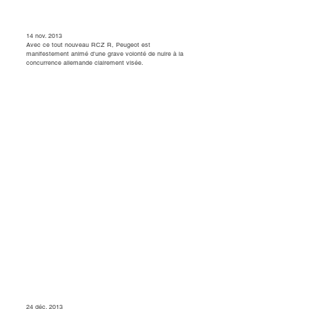
14 nov. 2013
Avec ce tout nouveau RCZ R, Peugeot est
manifestement animé d'une grave volonté de nuire à la
concurrence allemande clairement visée.
24 déc. 2013