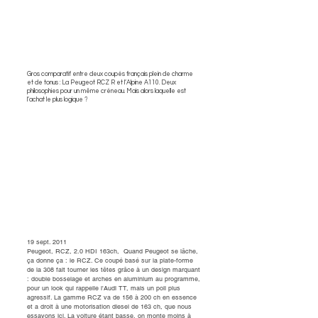
Gros comparatif entre deux coupés français plein de charme
et de tonus : La Peugeot RCZ R et l’Alpine A110. Deux
philosophies pour un même créneau. Mais alors laquelle est
l’achat le plus logique ?
19 sept. 2011
Peugeot, RCZ, 2.0 HDI 163ch, Quand Peugeot se lâche,
ça donne ça : le RCZ. Ce coupé basé sur la plate-forme
de la 308 fait tourner les têtes grâce à un design marquant
: double bosselage et arches en aluminium au programme,
pour un look qui rappelle l'Audi TT, mais un poil plus
agressif. La gamme RCZ va de 156 à 200 ch en essence
et a droit à une motorisation diesel de 163 ch, que nous
essayons ici. La voiture étant basse, on monte moins à