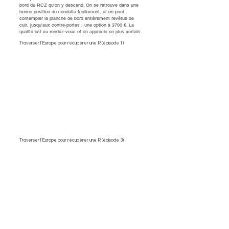
bord du RCZ qu'on y descend. On se retrouve dans une
bonne position de conduite facilement, et on peut
contempler la planche de bord entièrement revêtue de
cuir, jusqu'aux contre-portes : une option à 3700 €. La
qualité est au rendez-vous et on apprécie en plus certain
Traverser l'Europe pour récupérer une R (épisode 1)
Traverser l'Europe pour récupérer une R (épisode 3)