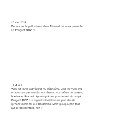
20 avr. 2022
Découvrez le petit observateur Edouard qui nous présente
sa Peugeot RCZ R.
18 juil. 2011
Vous les avez appréciées ou détestées. Elles ne vous ont
en tout cas pas laissés indifférents. Nos drôles de dames,
Martine et Eva ont répondu présent pour le test du coupé
Peugeot RCZ. Un regard volontairement plus décalé
qu'habituellement sur Caradisiac. Mais quelque part tout
aussi représentatif, non ?