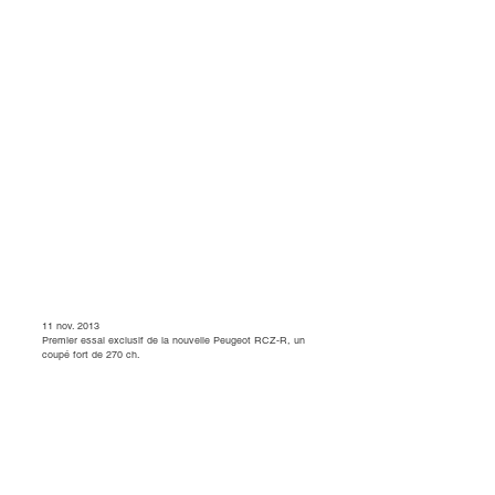
11 nov. 2013
Premier essai exclusif de la nouvelle Peugeot RCZ-R, un
coupé fort de 270 ch.