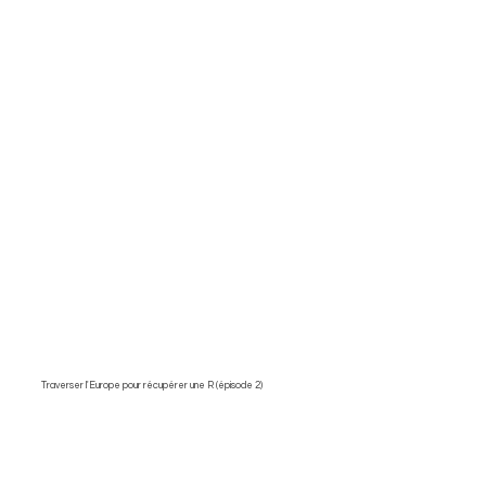
Traverser l'Europe pour récupérer une R (épisode 2)