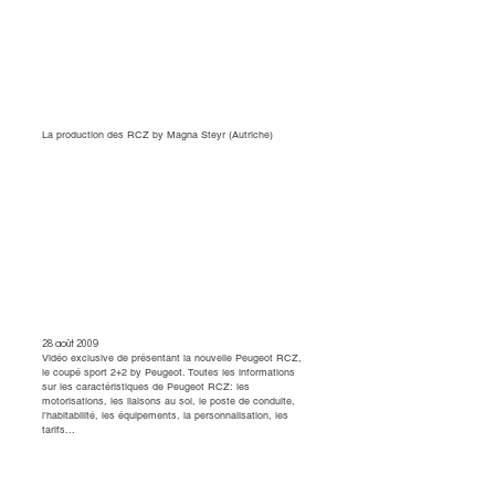
La production des RCZ by Magna Steyr (Autriche)
28 août 2009
Vidéo exclusive de présentant la nouvelle Peugeot RCZ,
le coupé sport 2+2 by Peugeot. Toutes les informations
sur les caractéristiques de Peugeot RCZ: les
motorisations, les liaisons au sol, le poste de conduite,
l'habitabilité, les équipements, la personnalisation, les
tarifs...