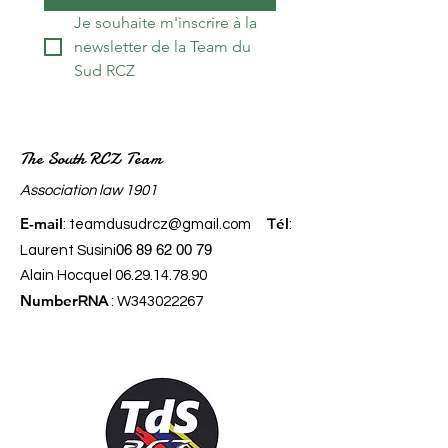
Je souhaite m'inscrire à la 
newsletter de la Team du 
Sud RCZ
The South RCZ Team
​Association law 1901
E-mail
él
:
teamdusudrcz@gmail.com
T
:
06 89 62 00 79
Laurent Susini
Alain Hocquel
06.29.14.78.90
Number
RNA
: W343022267