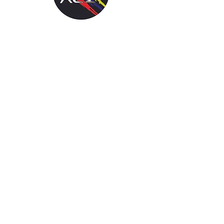
Links
About us
Become a member
News
Events