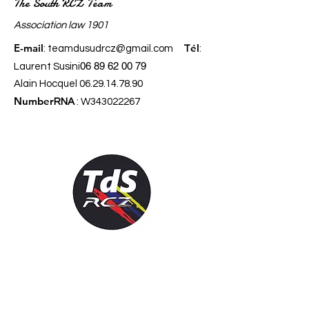
The South RCZ Team
​Association law 1901
E-mail
él
:
teamdusudrcz@gmail.com
T
:
06 89 62 00 79
Laurent Susini
Alain Hocquel
06.29.14.78.90
Number
RNA
: W343022267