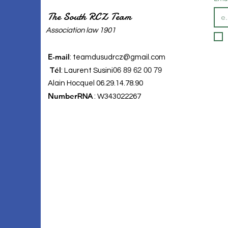
The South RCZ Team
​Association law 1901
E-mail
:
teamdusudrcz@gmail.com
él
06 89 62 00 79
T
: Laurent Susini
Alain Hocquel 06.29.14.78.90
Number
RNA
: W343022267