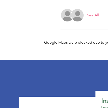
See All
Google Maps were blocked due to your
Emai