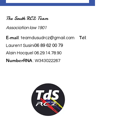
The South RCZ Team
​Association law 1901
E-mail
él
:
teamdusudrcz@gmail.com
T
:
06 89 62 00 79
Laurent Susini
Alain Hocquel
06.29.14.78.90
Number
RNA
: W343022267