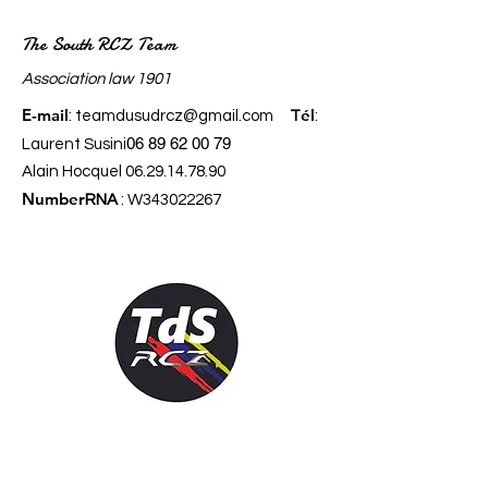
The South RCZ Team
​Association law 1901
E-mail
él
:
teamdusudrcz@gmail.com
T
:
06 89 62 00 79
Laurent Susini
Alain Hocquel
06.29.14.78.90
Number
RNA
: W343022267