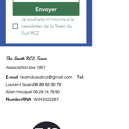
Envoyer
Je souhaite m'inscrire à la 
newsletter de la Team du 
Sud RCZ
The South RCZ Team
​Association law 1901
E-mail
él
:
teamdusudrcz@gmail.com
T
:
06 89 62 00 79
Laurent Susini
Alain Hocquel
06.29.14.78.90
Number
RNA
: W343022267