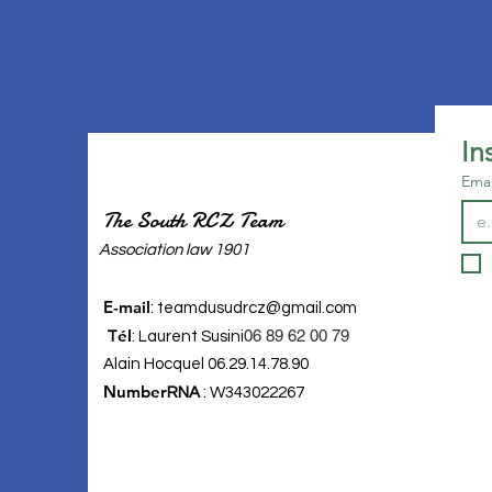
Emai
The South RCZ Team
​Association law 1901
E-mail
:
teamdusudrcz@gmail.com
él
06 89 62 00 79
T
: Laurent Susini
Alain Hocquel 06.29.14.78.90
Number
RNA
: W343022267