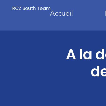
RCZ South Team
Accueil
A la 
d