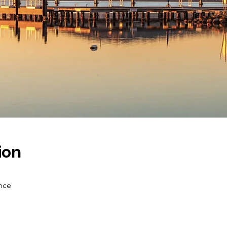
ion
nce