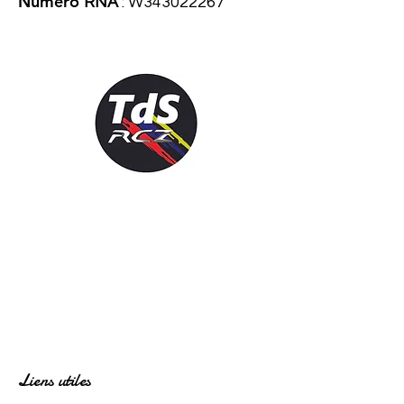
Numéro
RNA
: W343022267
Liens utiles