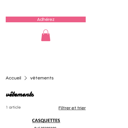
Team du Sud RCZ
Adhérez
Accueil
vêtements
vêtements
1 article
Filtrer et trier