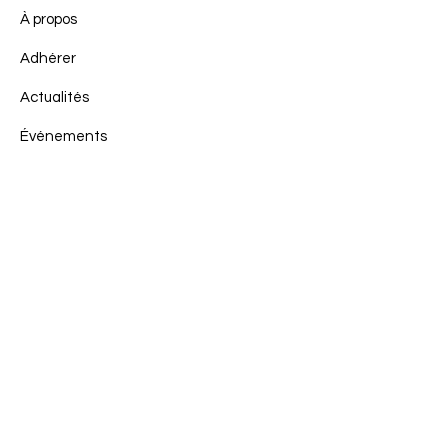
À propos
Adhérer
Actualités
Événements
Contact
Mentions légales
Politique en matière de cookies
Politique de confidentialité
Conditions d'utilisation
© 2023 par. Team du Sud RCZ