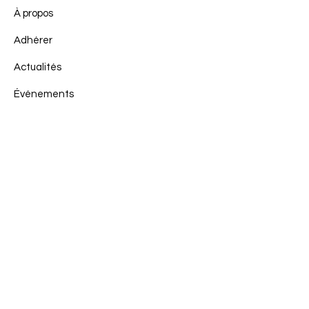
À propos
Adhérer
Actualités
Événements
Contact
Mentions légales
Politique en matière de cookies
Politique de confidentialité
Conditions d'utilisation
© 2023 par. Team du Sud RCZ