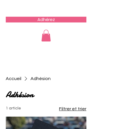
Team du Sud RCZ
Adhérez
Accueil
Adhésion
Adhésion
1 article
Filtrer et trier