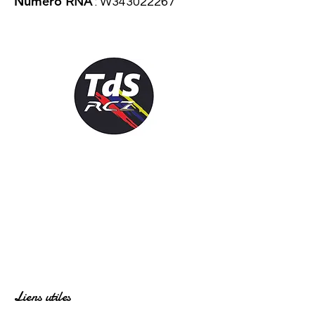
Numéro
RNA
: W343022267
Liens utiles