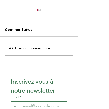
Commentaires
Le 18 avril, la TdS sera
C'est le moment
Rédigez un commentaire...
sur les routes du
nous rejoindre .
Fronsadais ...
Inscrivez vous à 
notre newsletter 
Email
*