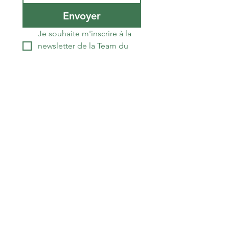
Envoyer
Je souhaite m'inscrire à la 
newsletter de la Team du 
Sud RCZ
La Team du Sud RCZ
Association loi 1901
E-mail
:
él
teamdusudrcz@gmail.com
T
:
06.29.14.78.90
Numéro
RNA
: W343022267