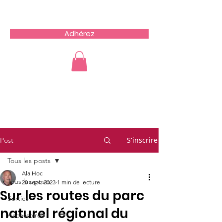
Team du Sud RCZ
Adhérez
S'inscrire
Post
Tous les posts
Ala Hoc
Tous les posts
20 sept. 2023
1 min de lecture
Sur les routes du parc
Sorties
naturel régional du
Accessoires