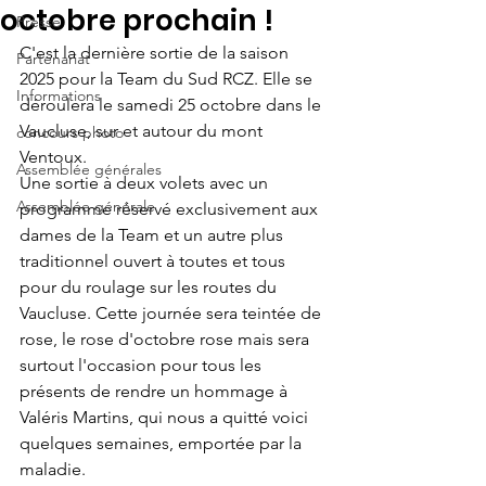
octobre prochain !
Presse
C'est la dernière sortie de la saison 
Partenariat
2025 pour la Team du Sud RCZ. Elle se 
Informations
déroulera le samedi 25 octobre dans le 
Vaucluse, sur et autour du mont 
concours photo
Ventoux.
Assemblée générales
Une sortie à deux volets avec un 
Assemblée générale
programme réservé exclusivement aux 
dames de la Team et un autre plus 
traditionnel ouvert à toutes et tous 
pour du roulage sur les routes du 
Vaucluse. Cette journée sera teintée de 
rose, le rose d'octobre rose mais sera 
surtout l'occasion pour tous les 
présents de rendre un hommage à 
Valéris Martins, qui nous a quitté voici 
quelques semaines, emportée par la 
maladie. 