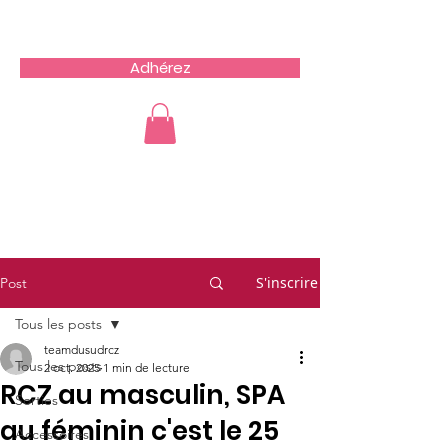
Team du Sud RCZ
Adhérez
S'inscrire
Post
Tous les posts
teamdusudrcz
Tous les posts
2 oct. 2025
1 min de lecture
RCZ au masculin, SPA
Sorties
au féminin c'est le 25
Accessoires