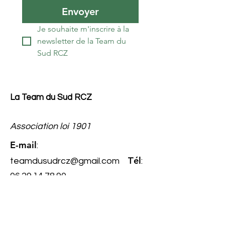
Envoyer
Je souhaite m'inscrire à la 
newsletter de la Team du 
Sud RCZ
La Team du Sud RCZ
Association loi 1901
E-mail
:
él
teamdusudrcz@gmail.com
T
:
06.29.14.78.90
Numéro
RNA
: W343022267