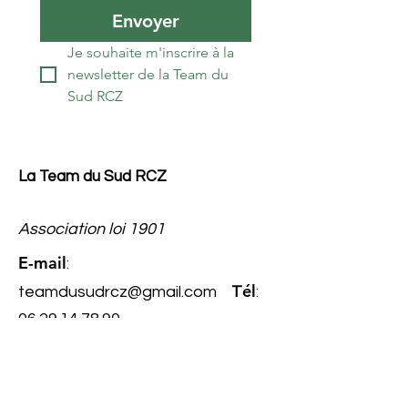
Envoyer
Je souhaite m'inscrire à la 
newsletter de la Team du 
Sud RCZ
La Team du Sud RCZ
Association loi 1901
E-mail
:
él
teamdusudrcz@gmail.com
T
:
06.29.14.78.90
Numéro
RNA
: W343022267