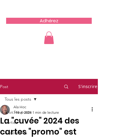
Team du Sud RCZ
Adhérez
S'inscrire
Post
Tous les posts
Ala Hoc
Tous les posts
7 févr. 2024
1 min de lecture
La "cuvée" 2024 des
Sorties
cartes "promo" est
Accessoires