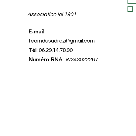
Association loi 1901
E-mail
:
teamdusudrcz@gmail.com
él
T
: 06.29.14.78.90
Numéro
RNA
: W343022267