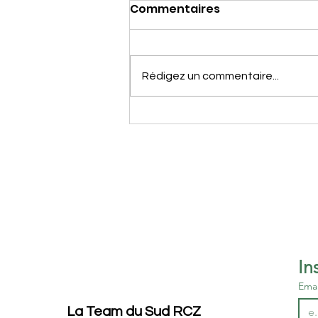
Commentaires
Rédigez un commentaire...
27 Juin 2026, La Team du
Sud dans le Livradois -
Forez
Emai
La Team du Sud RCZ