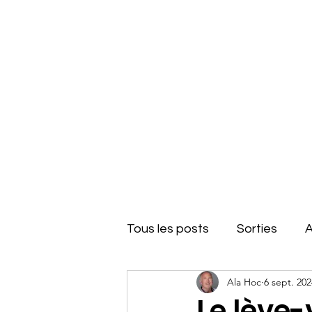
Team du Sud RCZ
Accueil
Tous les posts
Sorties
A
Ala Hoc
6 sept. 202
Informations
concours
Le lève-