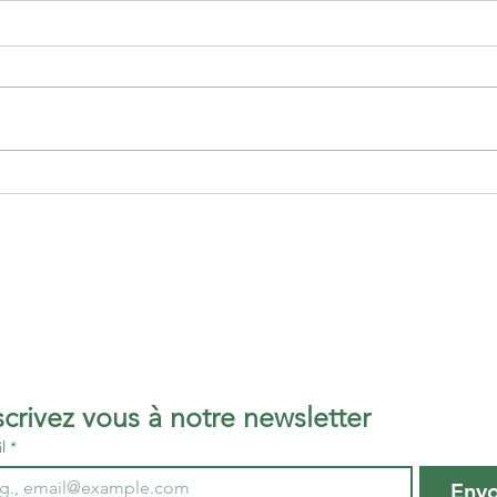
Le 18 avril, la TdS sera sur
C'est
les routes du Fronsadais
rejoi
...
Inscrivez vous à notre newsletter 
l
*
Env