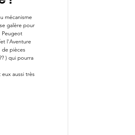
du mécanisme 
sse galère pour 
e Peugeot 
et l'Aventure 
 de pièces 
?? ) qui pourra 
eux aussi très 