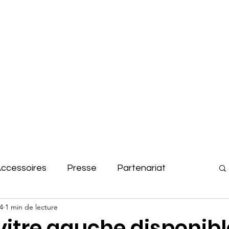
Le club
Actualités
ccessoires
Presse
Partenariat
4
1 min de lecture
 photo
Assemblée générales
vitre gauche disponibl