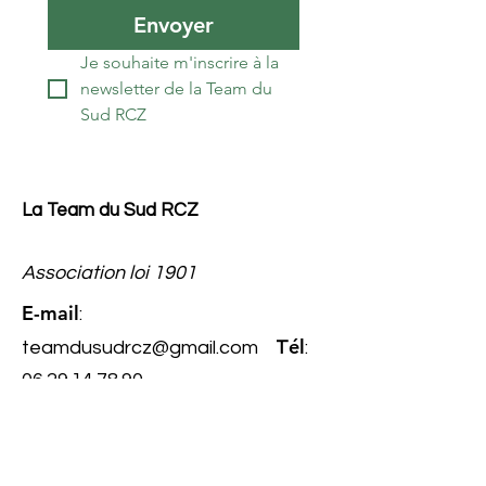
Envoyer
Je souhaite m'inscrire à la 
newsletter de la Team du 
Sud RCZ
La Team du Sud RCZ
Association loi 1901
E-mail
:
él
teamdusudrcz@gmail.com
T
:
06.29.14.78.90
Numéro
RNA
: W343022267