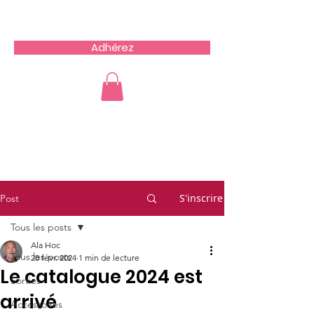
Team du Sud RCZ
Adhérez
S'inscrire
Post
Tous les posts
Ala Hoc
Tous les posts
28 févr. 2024
1 min de lecture
Le catalogue 2024 est
Sorties
arrivé
Accessoires