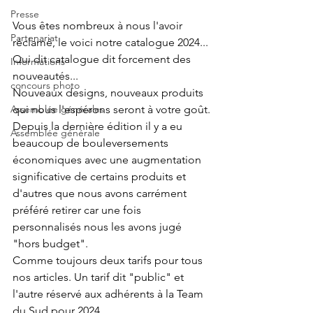
Presse
Vous êtes nombreux à nous l'avoir 
Partenariat
réclamé, le voici notre catalogue 2024...
Qui dit catalogue dit forcement des 
Informations
nouveautés... 
concours photo
Nouveaux designs, nouveaux produits 
Assemblée générales
qui nous l'espérons seront à votre goût.
Depuis la dernière édition il y a eu 
Assemblée générale
beaucoup de bouleversements 
économiques avec une augmentation 
significative de certains produits et 
d'autres que nous avons carrément 
préféré retirer car une fois 
personnalisés nous les avons jugé 
"hors budget".
Comme toujours deux tarifs pour tous 
nos articles. Un tarif dit "public" et 
l'autre réservé aux adhérents à la Team 
du Sud pour 2024.