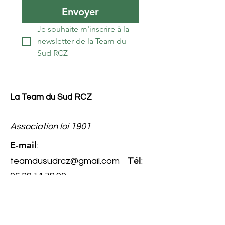
Envoyer
Je souhaite m'inscrire à la 
newsletter de la Team du 
Sud RCZ
La Team du Sud RCZ
Association loi 1901
E-mail
:
él
teamdusudrcz@gmail.com
T
:
06.29.14.78.90
Numéro
RNA
: W343022267