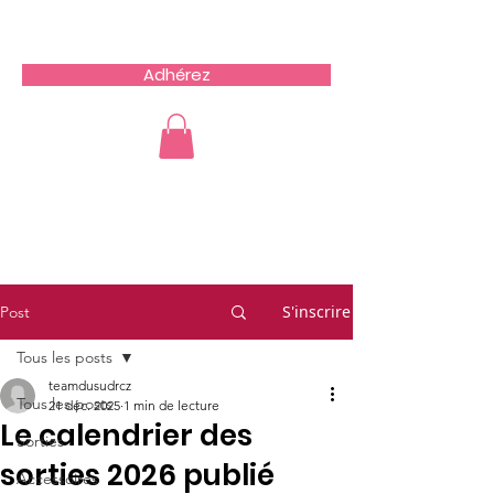
Team du Sud RCZ
Adhérez
S'inscrire
Post
Tous les posts
teamdusudrcz
Tous les posts
21 déc. 2025
1 min de lecture
Le calendrier des
Sorties
sorties 2026 publié
Accessoires