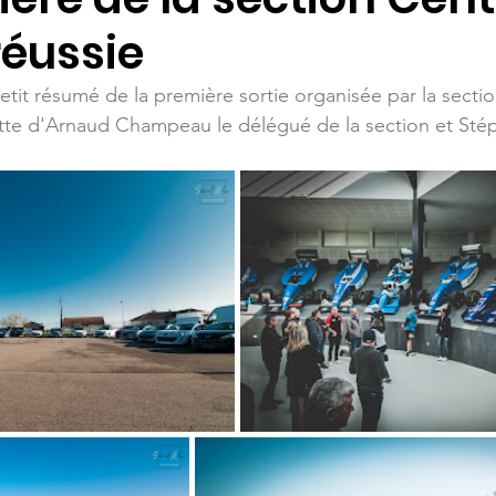
réussie
etit résumé de la première sortie organisée par la secti
ette d'Arnaud Champeau le délégué de la section et Sté