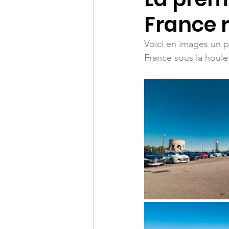
France 
Assemblée générale
Voici en images un p
France sous la houl