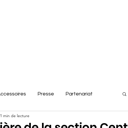
Le club
Actualités
ccessoires
Presse
Partenariat
1 min de lecture
 photo
Assemblée générales
ère de la section Cent