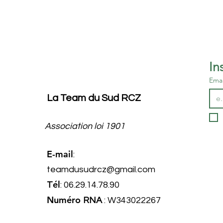
Emai
La Team du Sud RCZ
Association loi 1901
E-mail
:
teamdusudrcz@gmail.com
él
T
: 06.29.14.78.90
Numéro
RNA
: W343022267