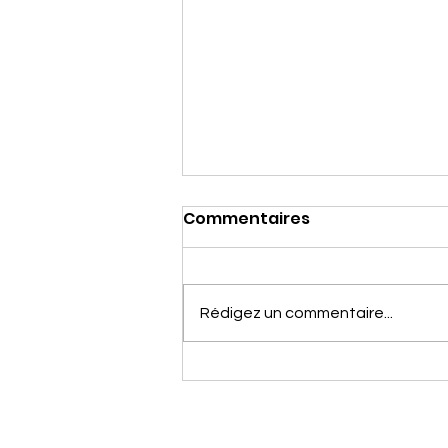
Commentaires
Rédigez un commentaire...
27 Juin 2026, La Team du
Sud dans le Livradois -
Forez